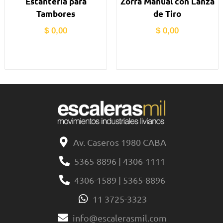
Estantería para
Zorra Manual con Lanza
Tambores
de Tiro
$
0,00
$
0,00
Av. Caseros 1980 CABA
5365-8896 | 4306-1111
4306-1589 | 5365-8896
11 3725-3323
info@escalerasmil.com