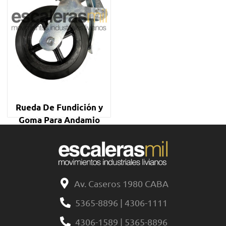
Rueda De Fundición y
Goma Para Andamio
Tubular Reforzada
$
0,00
Av. Caseros 1980 CABA
5365-8896 | 4306-1111
4306-1589 | 5365-8896