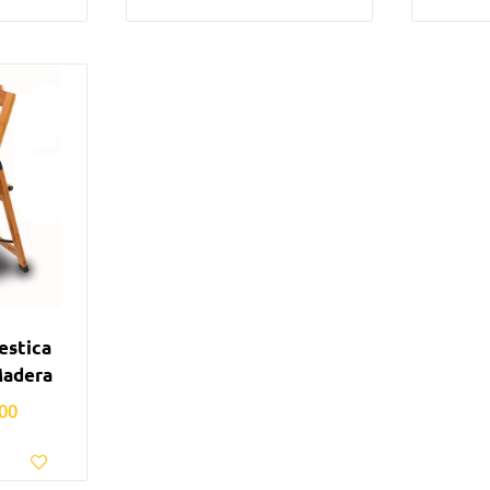
estica
Madera
00