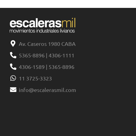
Av. Caseros 1980 CABA
5365-8896 | 4306-1111
4306-1589 | 5365-8896
11 3725-3323
info@escalerasmil.com