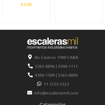
$
0,00
Av. Caseros 1980 CABA
5365-8896 | 4306-1111
4306-1589 | 5365-8896
11 3725-3323
info@escalerasmil.com
Categorías