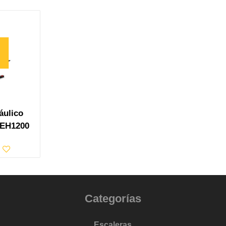
áulico
e EH1200
Categorías
Escaleras