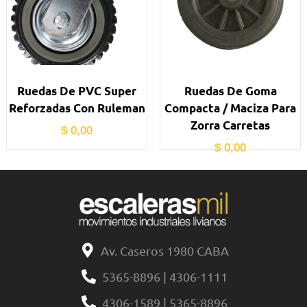
Ruedas De PVC Super
Ruedas De Goma
Reforzadas Con Ruleman
Compacta / Maciza Para
Zorra Carretas
$
0,00
$
0,00
Av. Caseros 1980 CABA
5365-8896 | 4306-1111
4306-1589 | 5365-8896