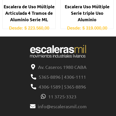
Escalera de Uso Múltiple
Escalera Uso Múltiple
Articulada 4 Tramos de
Serie triple Uso
Aluminio Serie ML
Aluminio
Desde:
$
223.560,00
Desde:
$
319.000,00
Av. Caseros 1980 CABA
5365-8896 | 4306-1111
4306-1589 | 5365-8896
11 3725-3323
info@escalerasmil.com