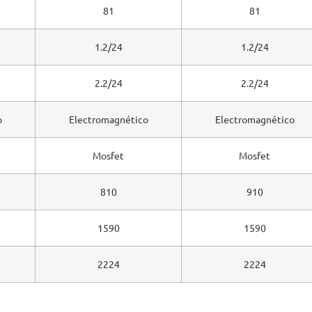
81
81
1.2/24
1.2/24
2.2/24
2.2/24
o
Electromagnético
Electromagnético
Mosfet
Mosfet
810
910
1590
1590
2224
2224