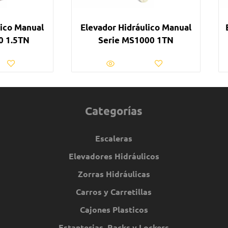
lico Manual
Elevador Hidráulico Manual
0 1.5TN
Serie MS1000 1TN
Categorías
Escaleras
Elevadores Hidráulicos
Zorras Hidráulicas
Carros y Carretillas
Cajones Plasticos
Estanterias, Racks y Lockers