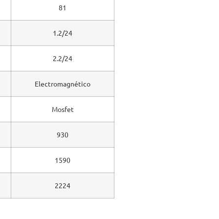
81
1.2/24
2.2/24
Electromagnético
Mosfet
930
1590
2224