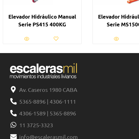
Elevador Hidráulico Manual
Elevador Hidráu
Serie PS415 400KG
Serie MS150
Av. Caseros 1980 CABA
5365-8896 | 4306-1111
4306-1589 | 5365-8896
11 3725-3323
info@escalerasmil.com