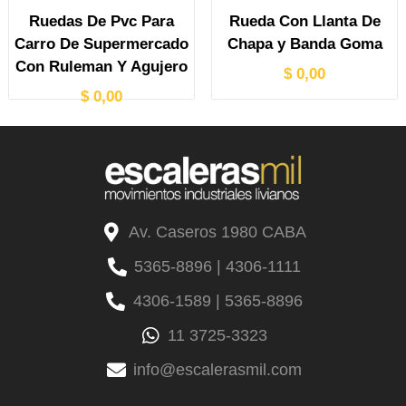
Ruedas De Pvc Para
Rueda Con Llanta De
Carro De Supermercado
Chapa y Banda Goma
Con Ruleman Y Agujero
$
0,00
$
0,00
Av. Caseros 1980 CABA
5365-8896 | 4306-1111
4306-1589 | 5365-8896
11 3725-3323
info@escalerasmil.com