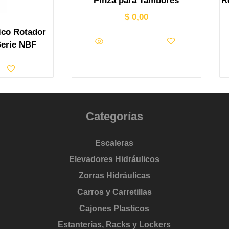
Pinza para Tambores
R
$
0,00
ico Rotador
erie NBF
Categorías
Escaleras
Elevadores Hidráulicos
Zorras Hidráulicas
Carros y Carretillas
Cajones Plasticos
Estanterias, Racks y Lockers