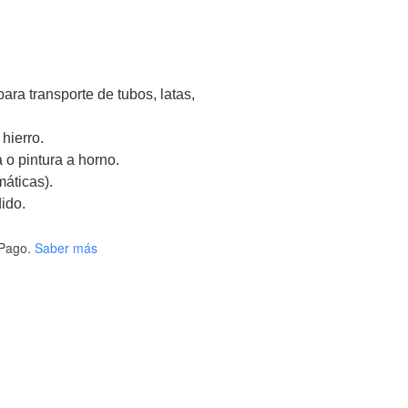
para transporte de tubos, latas,
hierro.
 o pintura a horno.
áticas).
ido.
Pago.
Saber más