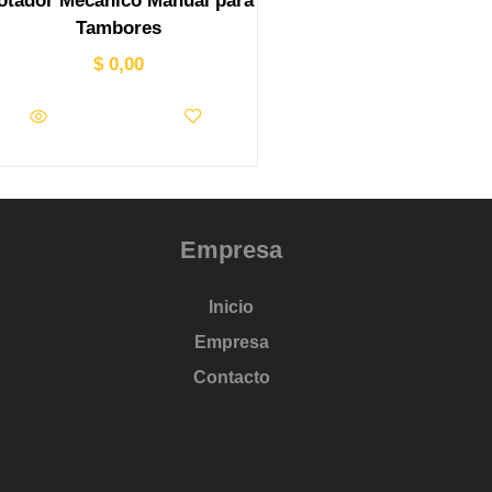
otador Mecánico Manual para
Tambores
$
0,00
Empresa
Inicio
Empresa
Contacto