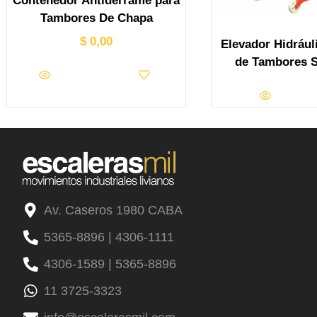
Contenedor Antiderrame para
Tambores De Chapa
$
0,00
Elevador Hidrául
de Tambores S
Av. Caseros 1980 CABA
5365-8896 | 4306-1111
4306-1589 | 5365-8896
11 3725-3323